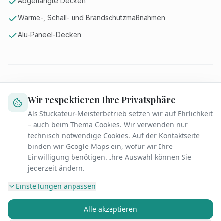
Abgehängte Decken
Wärme-, Schall- und Brandschutzmaßnahmen
Alu-Paneel-Decken
Wir respektieren Ihre Privatsphäre
06
Stuckarbeiten
Als Stuckateur-Meisterbetrieb setzen wir auf Ehrlichkeit
– auch beim Thema Cookies. Wir verwenden nur
technisch notwendige Cookies. Auf der Kontaktseite
Stuck ist schon seit der Antike eine wichtige Technik
binden wir Google Maps ein, wofür wir Ihre
Einwilligung benötigen. Ihre Auswahl können Sie
Innenräume und Fassaden optisch aufzuwerten.
jederzeit ändern.
Galten Stuckverzierungen jahrzehntelang als
unmodern und wurden in vielen Altbauten sogar
Einstellungen anpassen
herausgerissen, erfreuen sie sich heute wieder einer
Alle akzeptieren
wachsenden Beliebtheit. Durch Stuckelemente